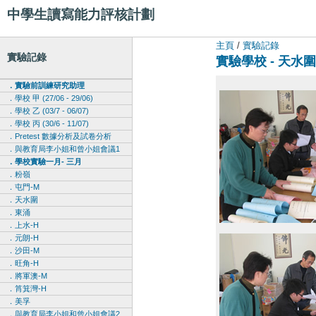
中學生讀寫能力評核計劃
主頁
/
實驗記錄
實驗記錄
實驗學校 - 天水
．實驗前訓練研究助理
．學校 甲 (27/06 - 29/06)
．學校 乙 (03/7 - 06/07)
．學校 丙 (30/6 - 11/07)
．Pretest 數據分析及試卷分析
．與教育局李小姐和曾小姐會議1
．學校實驗一月- 三月
．粉嶺
．屯門-M
．天水圍
．東涌
．上水-H
．元朗-H
．沙田-M
．旺角-H
．將軍澳-M
．筲箕灣-H
．美孚
．與教育局李小姐和曾小姐會議2