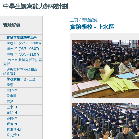
中學生讀寫能力評核計劃
主頁
/
實驗記錄
實驗記錄
實驗學校 - 上水區
．實驗前訓練研究助理
．學校 甲 (27/06 - 29/06)
．學校 乙 (03/7 - 06/07)
．學校 丙 (30/6 - 11/07)
．Pretest 數據分析及試卷
分析
．與教育局李小姐和曾小
姐會議1
．學校實驗一月- 三月
．粉嶺
．屯門-M
．天水圍
．東涌
．上水-H
．元朗-H
．沙田-M
．旺角-H
．將軍澳-M
．筲箕灣-H