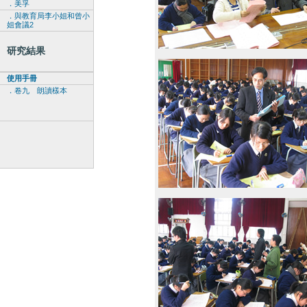
．美孚
．與教育局李小姐和曾小
姐會議2
研究結果
使用手冊
．卷九 朗讀樣本